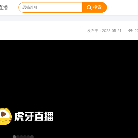
直播
搜索
发布于：2023-05-21
2