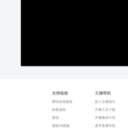
00:00
/
00:00
友情链接
主播帮助
腾讯游戏频道
新人主播指引
快看漫画
开播工具下载
爱拍
开播教程引导
搜狐56视频
虎牙直播学院