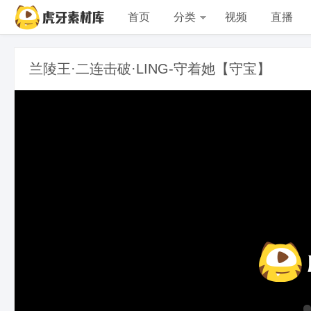
首页
分类
视频
直播
兰陵王·二连击破·LING-守着她【守宝】